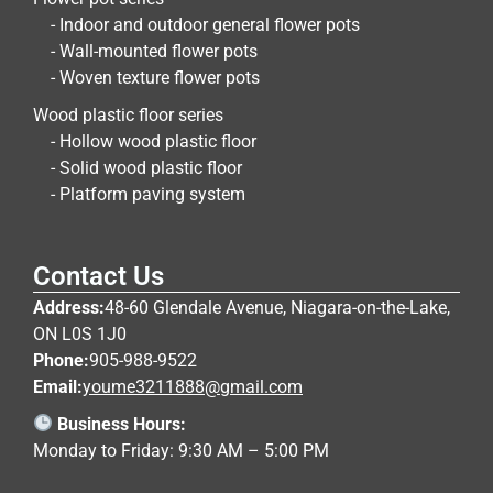
- Indoor and outdoor general flower pots
- Wall-mounted flower pots
- Woven texture flower pots
Wood plastic floor series
- Hollow wood plastic floor
- Solid wood plastic floor
- Platform paving system
Contact Us
Address:
48-60 Glendale Avenue, Niagara-on-the-Lake,
ON L0S 1J0
Phone:
905-988-9522
Email:
youme3211888@gmail.com
Business Hours:
Monday to Friday: 9:30 AM – 5:00 PM