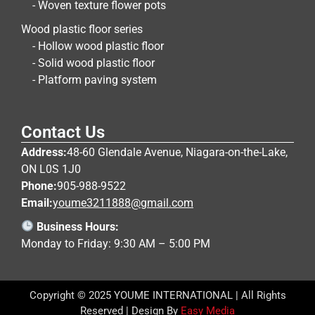
- Woven texture flower pots
Wood plastic floor series
- Hollow wood plastic floor
- Solid wood plastic floor
- Platform paving system
Contact Us
Address:
48-60 Glendale Avenue, Niagara-on-the-Lake,
ON L0S 1J0
Phone:
905-988-9522
Email:
youme3211888@gmail.com
Business Hours:
Monday to Friday: 9:30 AM – 5:00 PM
Copyright © 2025 YOUME INTERNATIONAL | All Rights
Reserved | Design By
Easy Media